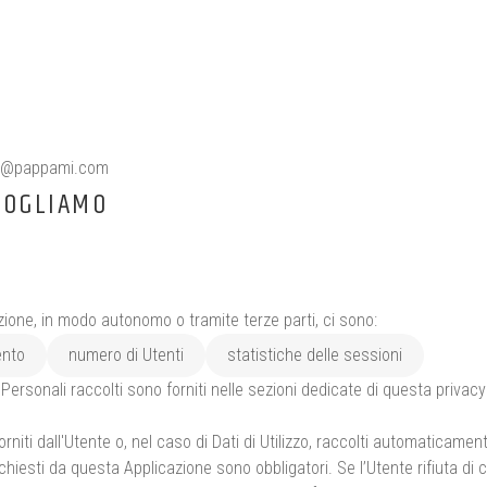
e@pappami.com
COGLIAMO
azione, in modo autonomo o tramite terze parti, ci sono:
ento
numero di Utenti
statistiche delle sessioni
Personali raccolti sono forniti nelle sezioni dedicate di questa privacy 
niti dall'Utente o, nel caso di Dati di Utilizzo, raccolti automaticamen
ichiesti da questa Applicazione sono obbligatori. Se l’Utente rifiuta d