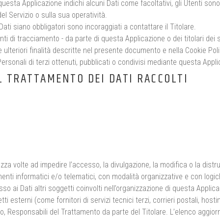
i questa Applicazione indichi alcuni Dati come facoltativi, gli Utenti son
l Servizio o sulla sua operatività.
ati siano obbligatori sono incoraggiati a contattare il Titolare.
enti di tracciamento - da parte di questa Applicazione o dei titolari dei se
alle ulteriori finalità descritte nel presente documento e nella Cookie Poli
ersonali di terzi ottenuti, pubblicati o condivisi mediante questa Appli
L TRATTAMENTO DEI DATI RACCOLTI
ezza volte ad impedire l’accesso, la divulgazione, la modifica o la distr
nti informatici e/o telematici, con modalità organizzative e con logiche
sso ai Dati altri soggetti coinvolti nell’organizzazione di questa Appl
ti esterni (come fornitori di servizi tecnici terzi, corrieri postali, host
 Responsabili del Trattamento da parte del Titolare. L’elenco aggior