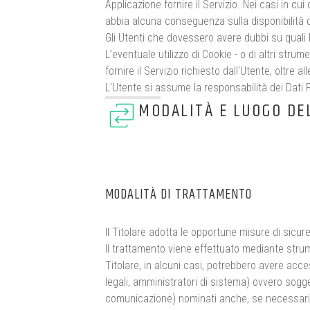
Applicazione fornire il Servizio. Nei casi in cu
abbia alcuna conseguenza sulla disponibilità de
Gli Utenti che dovessero avere dubbi su quali D
L’eventuale utilizzo di Cookie - o di altri strum
fornire il Servizio richiesto dall'Utente, oltre 
L'Utente si assume la responsabilità dei Dati P
MODALITÀ E LUOGO DE
MODALITÀ DI TRATTAMENTO
Il Titolare adotta le opportune misure di sicur
Il trattamento viene effettuato mediante strume
Titolare, in alcuni casi, potrebbero avere acce
legali, amministratori di sistema) ovvero sogget
comunicazione) nominati anche, se necessario,