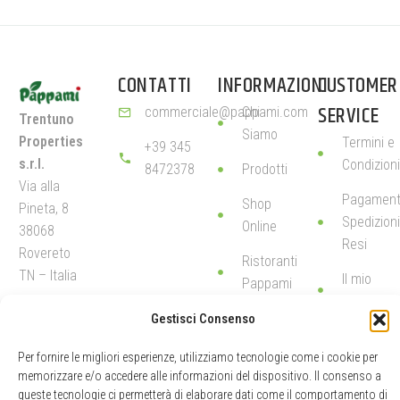
CONTATTI
INFORMAZIONI
CUSTOMER
SERVICE
commerciale@pappami.com
Chi
Trentuno
Siamo
Properties
Termini e
+39 345
s.r.l.
Condizioni
8472378
Prodotti
Via alla
Pagamenti
Shop
Pineta, 8
Spedizioni
Online
38068
Resi
Rovereto
Ristoranti
TN – Italia
Il mio
Pappami
account
P.
Gestisci Consenso
IVA 01943770220
PATENT N.
Per fornire le migliori esperienze, utilizziamo tecnologie come i cookie per
memorizzare e/o accedere alle informazioni del dispositivo. Il consenso a
1784086
queste tecnologie ci permetterà di elaborare dati come il comportamento di